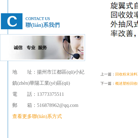
CONTACT US
聯(lián)系我們
地 址：揚州市江都區(qū)小紀
上一篇：
回收粉末涂料
鎮(zhèn)華陽工業(yè)區(qū)
下一篇：
概述塑粉回收
電 話：13773375511
郵 箱：516878962@qq.com
查看更多聯(lián)系方式