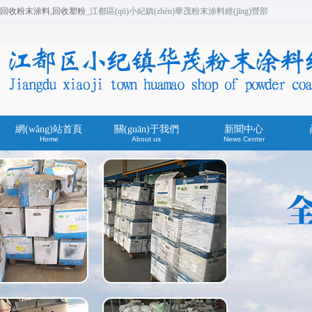
回收粉末涂料,回收塑粉
_江都區(qū)小紀鎮(zhèn)華茂粉末涂料經(jīng)營部
網(wǎng)站首頁
關(guān)于我們
新聞中心
Home
About us
News Center