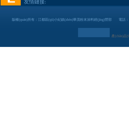
友情鏈接:
版權(quán)所有：江都區(qū)小紀鎮(zhèn)華茂粉末涂料經(jīng)營部 電話：0
產(chǎn)